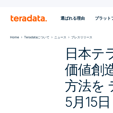
選ばれる理由
プラット
Home
Teradataについて
ニュース
プレスリリース
日本テ
価値創
方法を
5月15