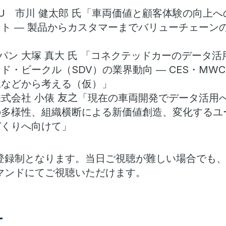
RU 市川 健太郎 氏
「車両価値と顧客体験の向上へ
ト ― 製品からカスタマーまでバリューチェーン
パン 大塚 真大 氏 「コネクテッドカーのデータ
ド・ビークル（SDV）の業界動向 ― CES・MW
況などから考える（仮）」
式会社 小俵
友之
「現在の車両開発でデータ活用
の多様性、組織横断による新価値創造、変化するユ
づくりへ向けて」
登録制となります。当日ご視聴が難しい場合でも
マンドにてご視聴いただけます。
て