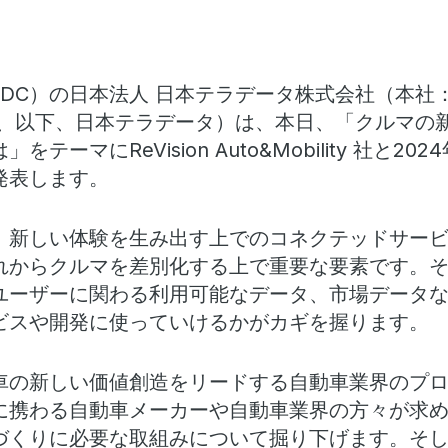
：TDC）の日本法人 日本テラデータ株式会社（本
二、以下、日本テラデータ）は、本日、「クルマの
は」をテーマに
ReVision Auto&Mobility
社と202
発表します。
、新しい体験を生み出す上でのコネクテッドサー
れからクルマを差別化する上で重要な要素です。
ユーザーに関わる利用可能なデータ、市場データ
ビスや開発に使っていけるかがカギを握ります。
車の新しい価値創造をリードする自動車業界のプ
に携わる自動車メーカーや自動車業界の方々が求
づくりに必要な取組みについて掘り下げます。そ