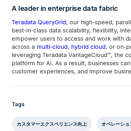
A leader in enterprise data fabric
Teradata QueryGrid
, our high-speed, parall
best-in-class data scalability, flexibility, 
empower users to access and work with dat
across a
multi-cloud
,
hybrid cloud
, or on-
leveraging Teradata VantageCloud™, the co
platform for AI. As a result, businesses ca
customer experiences, and improve busin
Tags
カスタマーエクスペリエンス向上
オペレーショ