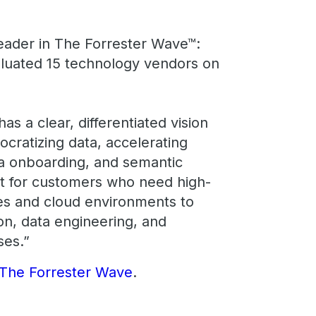
Leader in The Forrester Wave™:
aluated 15 technology vendors on
as a clear, differentiated vision
ocratizing data, accelerating
ta onboarding, and semantic
it for customers who need high-
es and cloud environments to
on, data engineering, and
ses.”
The Forrester Wave
.