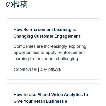
の投稿
How Reinforcement Learning is
Changing Customer Engagement
Companies are increasingly exploring
opportunities to apply reinforcement
learning to their most challenging
problems. Learn what applications work
2019年9月2日 | 4 分で読める
the best.
How to Use AI and Video Analytics to
Give Your Retail Business a