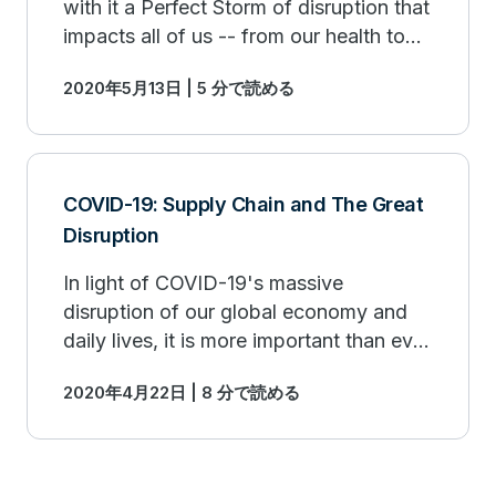
with it a Perfect Storm of disruption that
impacts all of us -- from our health to
the economy to the supply chain.
2020年5月13日 | 5 分で読める
COVID-19: Supply Chain and The Great
Disruption
In light of COVID-19's massive
disruption of our global economy and
daily lives, it is more important than ever
to enable fully digital and data-driven
2020年4月22日 | 8 分で読める
supply chains.