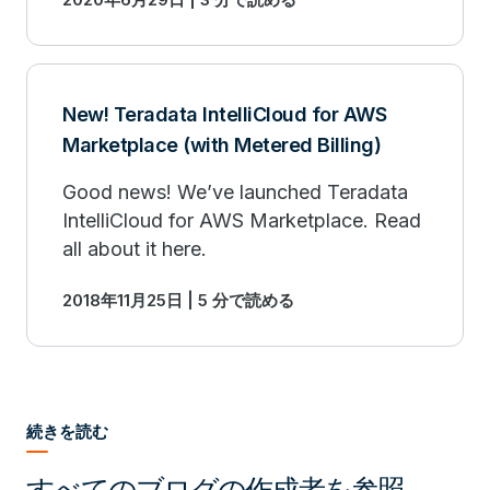
advanced analytics. Learn more.
New! Teradata IntelliCloud for AWS
Marketplace (with Metered Billing)
Good news! We’ve launched Teradata
IntelliCloud for AWS Marketplace. Read
all about it here.
2018年11月25日 | 5 分で読める
続きを読む
すべてのブログの作成者を参照