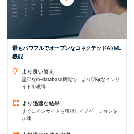
最もパワフルでオープンなコネクテッドAI/ML
機能
tips_and_updates
より良い答え
堅牢なin-database機能で、より明確なインサ
イトを獲得
rebase
より迅速な結果
すぐにインサイトを獲得しイノベーションを
加速