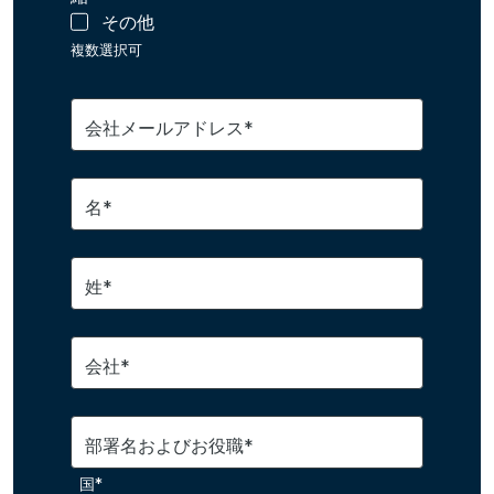
その他
複数選択可
会社メールアドレス*
名*
姓*
会社*
部署名およびお役職*
国*